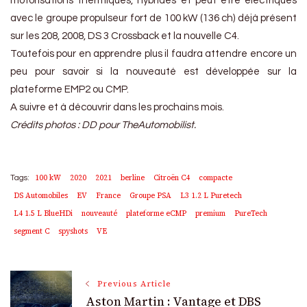
motorisations thermiques, hybrides et peut être électriques
avec le groupe propulseur fort de 100 kW (136 ch) déjà présent
sur les 208, 2008, DS 3 Crossback et la nouvelle C4.
Toutefois pour en apprendre plus il faudra attendre encore un
peu pour savoir si la nouveauté est développée sur la
plateforme EMP2 ou CMP.
A suivre et à découvrir dans les prochains mois.
Crédits photos : DD pour TheAutomobilist.
100 kW
2020
2021
berline
Citroën C4
compacte
Tags:
DS Automobiles
EV
France
Groupe PSA
L3 1.2 L Puretech
L4 1.5 L BlueHDi
nouveauté
plateforme eCMP
premium
PureTech
segment C
spyshots
VE
Post
Previous Article
Aston Martin : Vantage et DBS