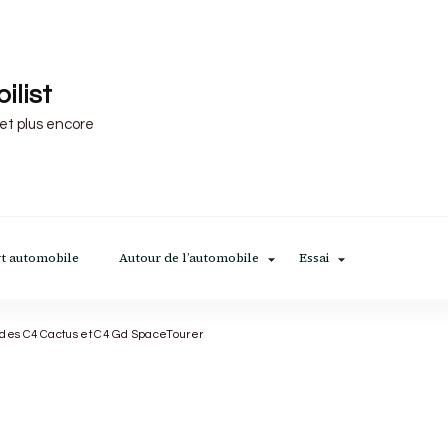
ilist
 et plus encore
t automobile
Autour de l’automobile
Essai
n des C4 Cactus et C4 Gd SpaceTourer