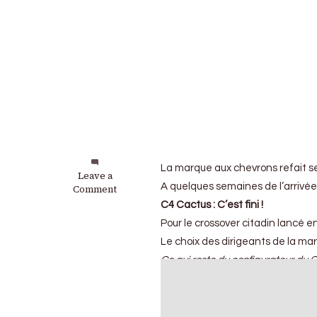
La marque aux chevrons refait 
on
Leave a
A quelques semaines de l’arrivée
Citroën
Comment
:
C4 Cactus : C’est fini !
Le
Pour le crossover citadin lancé 
destin
des
Le choix des dirigeants de la mar
C4
Ce qui reste du configurateur du 
Cactus
et
C4
Gd