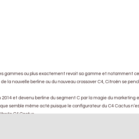
ses gammes ou plus exactement revoit sa gamme et notamment cel
 de la nouvelle berline ou du nouveau crossover C4, Citroën se pen
en 2014 et devenu berline du segment C par la magie du marketing en
que semble même acté puisque le configurateur du C4 Cactus n’est pl
Citroën C4 Cactus
.