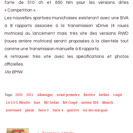
forte de 510 ch et 650 Nm pour les versions dites
« Competition ».
Les nouvelles sportives munichoises existeront avec une BVA
à 8 rapports associée à la transmission xDrive (4 roues
motrices) au lancement mais très vite des versions RWD
(roues arrière motrices) seront proposées à la clientèle tout
comme une transmission manuelle à 6 rapports.
A retrouver très vite avec les spécifications et photos
officielles.
Via BMW.
2020
2021
Allemagne
avant première
Bavière
berline
coupé
Tags:
L6 3.0 L Biturbo
luxe
M3 Sedan
M4 Coupé
moteur S58
Munich
nouveauté
plaisir
Serie 3
Serie 4
sportive
vie des marques
Previous Article