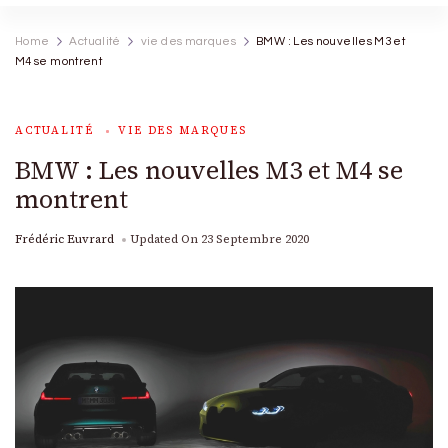
Home
Actualité
vie des marques
BMW : Les nouvelles M3 et
M4 se montrent
ACTUALITÉ
VIE DES MARQUES
BMW : Les nouvelles M3 et M4 se
montrent
Frédéric Euvrard
Updated On
23 Septembre 2020