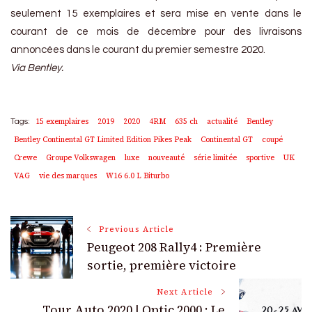
seulement 15 exemplaires et sera mise en vente dans le
courant de ce mois de décembre pour des livraisons
annoncées dans le courant du premier semestre 2020.
Via Bentley.
15 exemplaires
2019
2020
4RM
635 ch
actualité
Bentley
Tags:
Bentley Continental GT Limited Edition Pikes Peak
Continental GT
coupé
Crewe
Groupe Volkswagen
luxe
nouveauté
série limitée
sportive
UK
VAG
vie des marques
W16 6.0 L Biturbo
Post
Previous Article
Peugeot 208 Rally4 : Première
Navigation
sortie, première victoire
Next Article
Tour Auto 2020 | Optic 2000 : Le