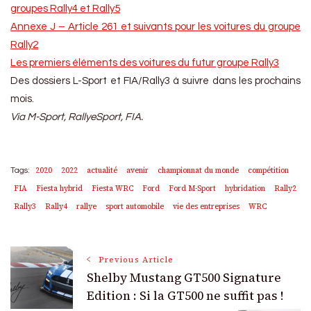
groupes Rally4 et Rally5
Annexe J – Article 261 et suivants pour les voitures du groupe
Rally2
Les premiers éléments des voitures du futur groupe Rally3
Des dossiers L-Sport et FIA/Rally3 à suivre dans les prochains
mois.
Via M-Sport, RallyeSport, FIA.
2020
2022
actualité
avenir
championnat du monde
compétition
Tags:
FIA
Fiesta hybrid
Fiesta WRC
Ford
Ford M-Sport
hybridation
Rally2
Rally3
Rally4
rallye
sport automobile
vie des entreprises
WRC
Post
Previous Article
Shelby Mustang GT500 Signature
Navigation
Edition : Si la GT500 ne suffit pas !