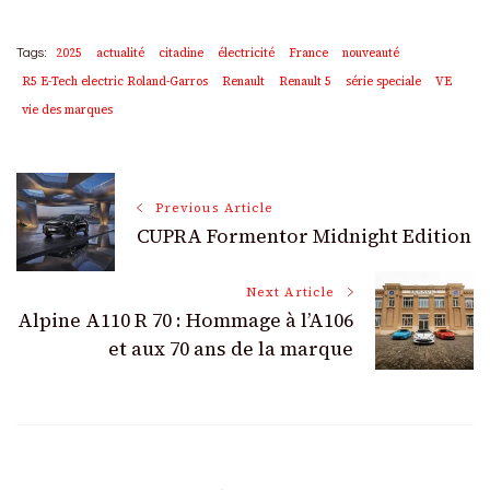
2025
actualité
citadine
électricité
France
nouveauté
Tags:
R5 E-Tech electric Roland-Garros
Renault
Renault 5
série speciale
VE
vie des marques
Post
Previous Article
CUPRA Formentor Midnight Edition
Navigation
Next Article
Alpine A110 R 70 : Hommage à l’A106
et aux 70 ans de la marque