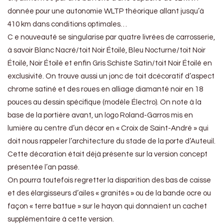
donnée pour une autonomie WLTP théorique allant jusqu’à
410 km dans conditions optimales…
C e nouveauté se singularise par quatre livrées de carrosserie,
à savoir Blanc Nacré/toit Noir Étoilé, Bleu Nocturne/toit Noir
Étoilé, Noir Étoilé et enfin Gris Schiste Satin/toit Noir Étoilé en
exclusivité. On trouve aussi un jonc de toit dcécoratif d’aspect
chrome satiné et des roues en alliage diamanté noir en 18
pouces au dessin spécifique (modèle Électro). On note à la
base de la portière avant, un logo Roland-Garros mis en
lumière au centre d’un décor en « Croix de Saint-André » qui
doit nous rappeler l’architecture du stade de la porte d’Auteuil.
Cette décoration était déjà présente sur la version concept
présentée l’an passé.
On pourra toutefois regretter la disparition des bas de caisse
et des élargisseurs d’ailes « granités » ou de la bande ocre ou
façon « terre battue » sur le hayon qui donnaient un cachet
supplémentaire à cette version.