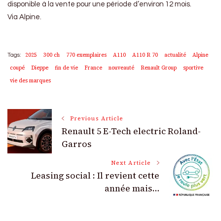
disponible à la vente pour une période d’environ 12 mois.
Via Alpine.
2025
300 ch
770 exemplaires
A110
A110 R 70
actualité
Alpine
Tags:
coupé
Dieppe
fin de vie
France
nouveauté
Renault Group
sportive
vie des marques
Post
Previous Article
Renault 5 E-Tech electric Roland-
Navigation
Garros
Next Article
Leasing social : Il revient cette
année mais…