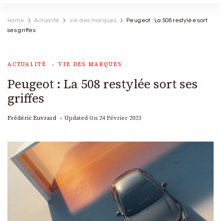
Home
Actualité
vie des marques
Peugeot : La 508 restylée sort
ses griffes
ACTUALITÉ
VIE DES MARQUES
Peugeot : La 508 restylée sort ses
griffes
Frédéric Euvrard
Updated On
24 Février 2023