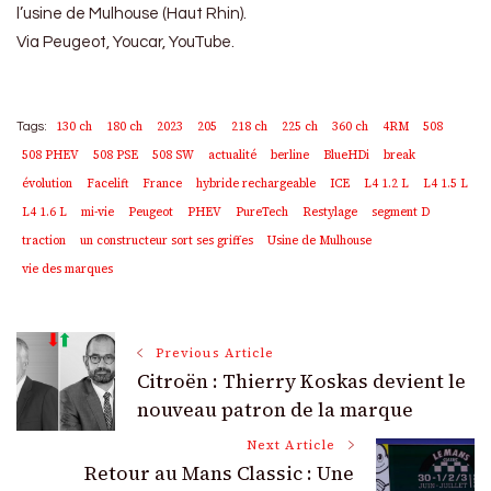
l’usine de Mulhouse (Haut Rhin).
Via Peugeot, Youcar, YouTube.
130 ch
180 ch
2023
205
218 ch
225 ch
360 ch
4RM
508
Tags:
508 PHEV
508 PSE
508 SW
actualité
berline
BlueHDi
break
évolution
Facelift
France
hybride rechargeable
ICE
L4 1.2 L
L4 1.5 L
L4 1.6 L
mi-vie
Peugeot
PHEV
PureTech
Restylage
segment D
traction
un constructeur sort ses griffes
Usine de Mulhouse
vie des marques
Post
Previous Article
Citroën : Thierry Koskas devient le
Navigation
nouveau patron de la marque
Next Article
Retour au Mans Classic : Une