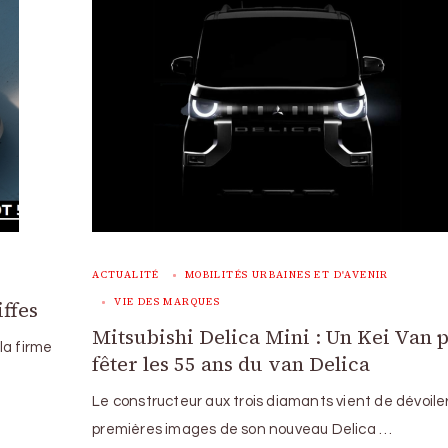
ACTUALITÉ
MOBILITÉS URBAINES ET D'AVENIR
VIE DES MARQUES
iffes
Mitsubishi Delica Mini : Un Kei Van 
la firme
fêter les 55 ans du van Delica
Le constructeur aux trois diamants vient de dévoiler
premières images de son nouveau Delica …