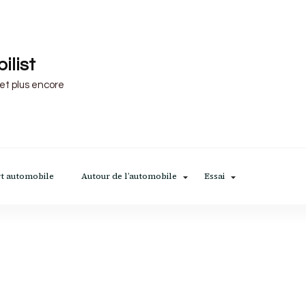
ilist
 et plus encore
t automobile
Autour de l’automobile
Essai