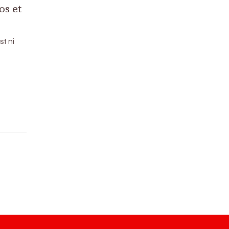
os et
st ni