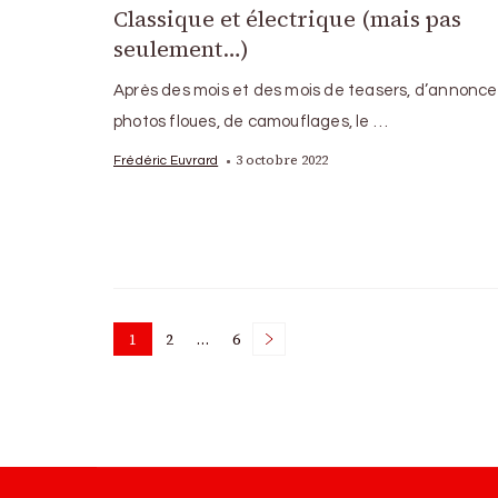
Classique et électrique (mais pas
seulement…)
Après des mois et des mois de teasers, d’annonce
photos floues, de camouflages, le …
3 octobre 2022
Frédéric Euvrard
Posts
1
2
…
6
Page
Page
Page
pagination