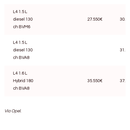
L4 1.5 L
diesel 130
27.550€
30.0
ch BVM6
L4 1.5 L
diesel 130
31.8
ch BVA8
L4 1.6 L
Hybrid 180
35.550€
37.5
ch BVA8
Via Opel.