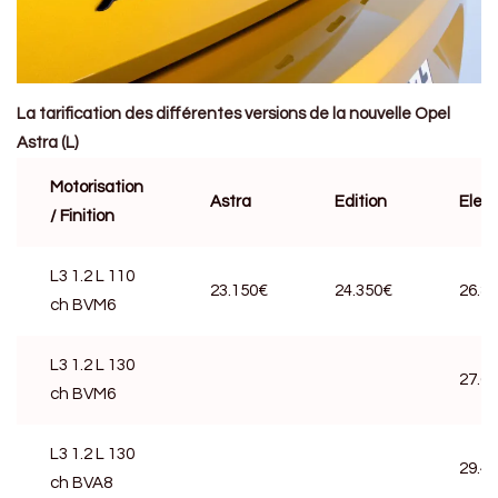
La tarification des différentes versions de la nouvelle Opel
Astra (L)
Motorisation
Astra
Edition
Eleg
/ Finition
L3 1.2 L 110
23.150€
24.350€
26.8
ch BVM6
L3 1.2 L 130
27.6
ch BVM6
L3 1.2 L 130
29.4
ch BVA8