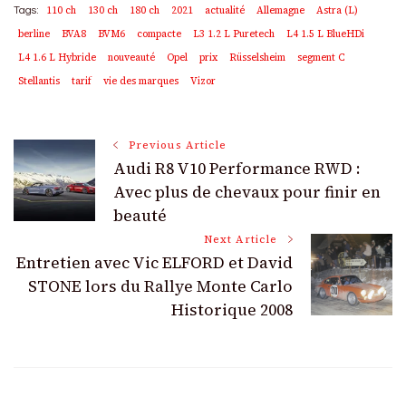
110 ch
130 ch
180 ch
2021
actualité
Allemagne
Astra (L)
Tags:
berline
BVA8
BVM6
compacte
L3 1.2 L Puretech
L4 1.5 L BlueHDi
L4 1.6 L Hybride
nouveauté
Opel
prix
Rüsselsheim
segment C
Stellantis
tarif
vie des marques
Vizor
Post
Previous Article
Audi R8 V10 Performance RWD :
Navigation
Avec plus de chevaux pour finir en
beauté
Next Article
Entretien avec Vic ELFORD et David
STONE lors du Rallye Monte Carlo
Historique 2008