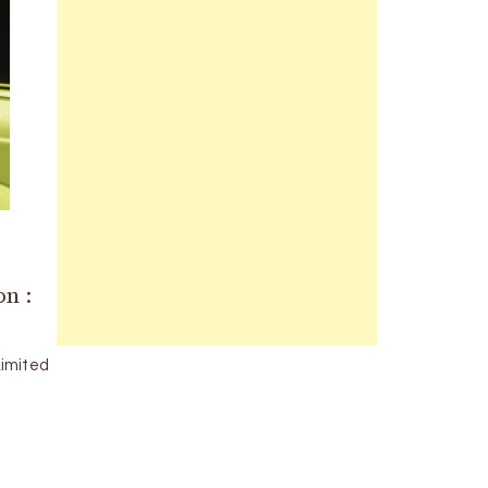
n :
Limited