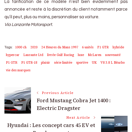
La tarification de ce modèle n’est bien évidemment pas
annoncée et reste à la discrétion du client notamment parce
qu’il peut, plus ou moins, personnaliser sa voiture.
Via Lanzante Motorsport.
1000 ch
2020
24 Heures du Mans 1997
6 unités
F1 GTR
hybride
Tags:
hypercar
Lanzante Ltd
livrée Gulf Racing
luxe
McLaren
nouveauté
P1 GTR
P1 GTR-18
plaisir
série limitée
sportive
UK
V8 3.8 L Biturbo
vie des marques
Post
Previous Article
Ford Mustang Cobra Jet 1400 :
Navigation
Electric Dragster
Next Article
Hyundai : Les concept cars 45 EV et