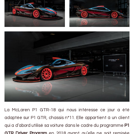
La McLaren P1 GTR-18 qui nous intéresse ce jour a été
adaptée sur P1 GTR, chassis n°11. Elle appartient à un client
qui a d’abord utilisé sa voiture dans le cadre du programme
P1
GTR Driver Program
en 2018 avant qu’elle ne soit remisée