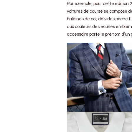
au
Par exemple, pour cette édition 20
Mans…
voitures de course se compose d
et
baleines de col, de vides poche 
ailleurs
aux couleurs des écuries emblémat
accessoire porte le prénom d’un 