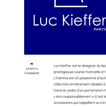
Luc Kieffer, est le designer du bi
on
Leave a
prestigieuse course mancelle et l
Luc
Comment
Kieffer
L’homme est un passionné d’autom
:
collection entièrement dédiée à 
Des
accessoires
Dans le cadre d’un partenariat m
pour
« éco-responsablement » (c’est éc
être
accessoires qui rappellent ou s’in
élégant