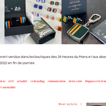
seront vendus dans les boutiques des 24 Heures du Mans et aux abo
2022 en fin de journée.
oires
ACO
actualité
co-branding
communication
dress code
élégance à la fra
rt automobile
Next Article