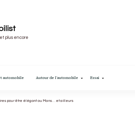
ilist
 et plus encore
t automobile
Autour de l’automobile
Essai
ires pour être élégant au Mans… et ailleurs