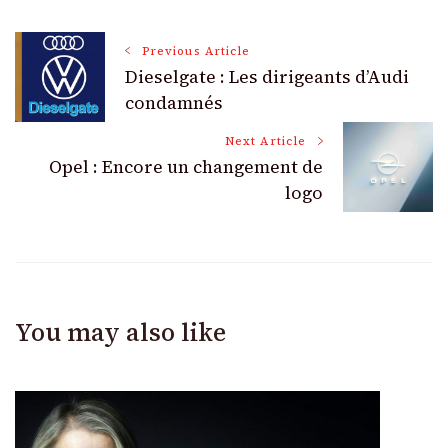
Post
Previous Article
Dieselgate : Les dirigeants d’Audi
Navigation
condamnés
Next Article
Opel : Encore un changement de
logo
You may also like