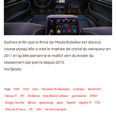
Sachez enfin que la firme de Mlada Boleslav est dans la
course puisqu’elle a créé le trophée de cristal du vainqueur en
2011 et qu’elle parrainne le maillot vert du leader du
classement par points depuis 2015.
Via Skoda.
2004
2023
ASO
Christian Prudhomme
cyclisme
electricité
Tags:
Enyaq iV
EV
évolution
Jean-Marie Leblanc
partenariat
PHEV
Rouge Corrida
Skoda
sponsoring
sport
Superb
Superb iV
TDI
Tour de France
VE
vélo
vie des marques