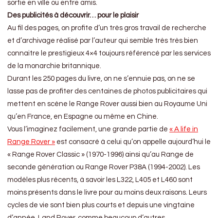
sortie en ville ou entre amis.
Des publicités à découvrir… pour le plaisir
Au fil des pages, on profite d’un très gros travail de recherche
et d’archivage réalisé par l’auteur qui semble très très bien
connaitre le prestigieux 4×4 toujours référencé par les services
de la monarchie britannique.
Durant les 250 pages du livre, on ne s’ennuie pas, on ne se
lasse pas de profiter des centaines de photos publicitaires qui
mettent en scène le Range Rover aussi bien au Royaume Uni
qu’en France, en Espagne ou même en Chine.
Vous l’imaginez facilement, une grande partie de
« A life in
Range Rover »
est consacré à celui qu’on appelle aujourd’hui le
« Range Rover Classic » (1970-1996) ainsi qu’au Range de
seconde génération ou Range Rover P38A (1994-2002). Les
modèles plus récents, à savoir les L322, L405 et L460 sont
moins présents dans le livre pour au moins deux raisons. Leurs
cycles de vie sont bien plus courts et depuis une vingtaine
d’année, Land Rover, comme beaucoup d’autres