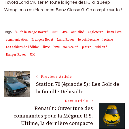
Toyota Land Cruiser et toute la lignée des FJ, à la Jeep
Wrangler ou au Mercedes-Benz Classe G. On compte sur toi !
"A life in Range Rover"
2023
4x4
actualité
Angleterre
beau livre
Tags:
communication
François Bouet
Land Rover
le coin lecture
lecture
Les cahiers de l'édition
livre
luxe
nouveauté
plaisir
publicité
Ranger Rover
UK
Post
Previous Article
Station 70 (épisode 5) : Les Golf de
Navigation
la famille Delasalle
Next Article
Renault : Ouverture des
commandes pour la Mégane R.S.
Ultime, la dernière compacte