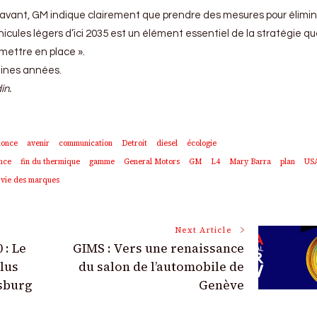
 avant, GM indique clairement que prendre des mesures pour élimin
hicules légers d’ici 2035 est un élément essentiel de la stratégie qu
mettre en place ».
aines années.
in.
nonce
avenir
communication
Detroit
diesel
écologie
nce
fin du thermique
gamme
General Motors
GM
L4
Mary Barra
plan
US
vie des marques
Next Article
 : Le
GIMS : Vers une renaissance
lus
du salon de l’automobile de
fsburg
Genève