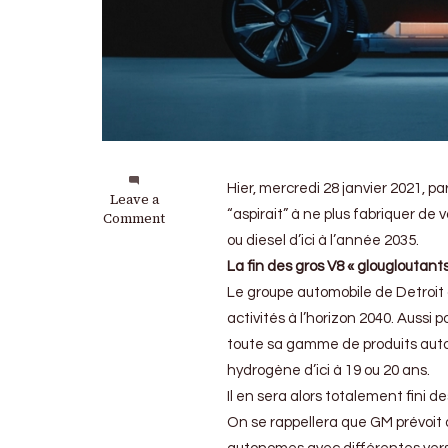
Hier, mercredi 28 janvier 2021, pa
on
Leave a
“aspirait” à ne plus fabriquer de
GM
Comment
:
ou diesel d’ici à l’année 2035.
La
La fin des gros V8 « glougloutants
fin
du
Le groupe automobile de Detroit a 
thermique
activités à l’horizon 2040. Aussi p
en
toute sa gamme de produits autom
2035
hydrogène d’ici à 19 ou 20 ans.
Il en sera alors totalement fini de
On se rappellera que GM prévoit 