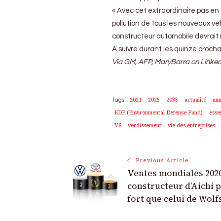
« Avec cet extraordinaire pas en
pollution de tous les nouveaux vé
constructeur automobile devrait 
A suivre durant les quinze proch
Via GM, AFP, MaryBarra on Linked
2021
2025
2035
actualité
an
Tags:
EDF (Environmental Defense Fund)
esse
V8
verdissement
vie des entreprises
Post
Previous Article
Ventes mondiales 2020
Navigation
constructeur d’Aichi p
fort que celui de Wol