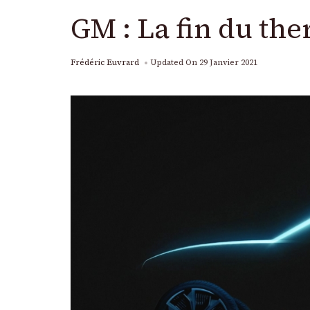
GM : La fin du th
Frédéric Euvrard
Updated On
29 Janvier 2021