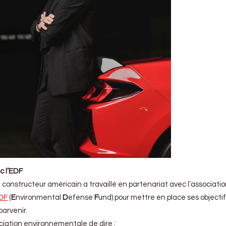
c l’EDF
e constructeur américain a travaillé en partenariat avec l’associati
DF
(
E
nvironmental
D
efense
F
und) pour mettre en place ses objectif
parvenir.
ociation environnementale de dire :