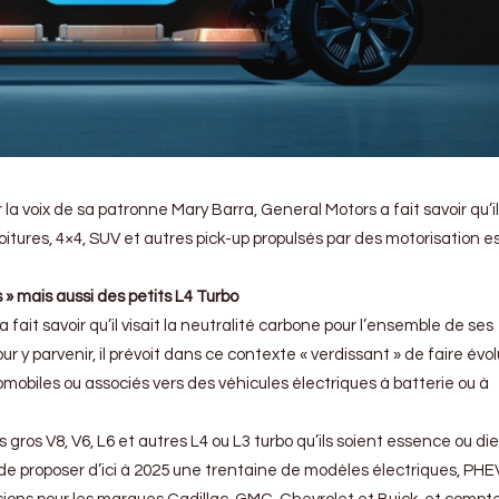
r la voix de sa patronne Mary Barra, General Motors a fait savoir qu’il
 voitures, 4×4, SUV et autres pick-up propulsés par des motorisation 
 » mais aussi des petits L4 Turbo
fait savoir qu’il visait la neutralité carbone pour l’ensemble de ses
our y parvenir, il prévoit dans ce contexte « verdissant » de faire évo
obiles ou associés vers des véhicules électriques à batterie ou à
s gros V8, V6, L6 et autres L4 ou L3 turbo qu’ils soient essence ou die
de proposer d’ici à 2025 une trentaine de modèles électriques, PHE