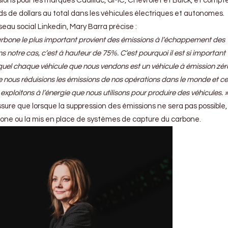
ions pour les marques Cadillac, GMC, Chevrolet et Buick, et compt
rds de dollars au total dans les véhicules électriques et autonomes.
eau social Linkedin, Mary Barra précise :
arbone le plus important provient des émissions à l’échappement des
 notre cas, c’est à hauteur de 75%. C’est pourquoi il est si important
equel chaque véhicule que nous vendons est un véhicule à émission zér
e nous réduisions les émissions de nos opérations dans le monde et ce
exploitons à l’énergie que nous utilisons pour produire des véhicules. »
ssure que lorsque la suppression des émissions ne sera pas possible,
one ou la mis en place de systèmes de capture du carbone.