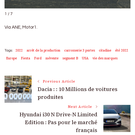
1 / 7
Via ANE, Motor1.
2022
arrêt de la production
carrosserie 3 portes
citadine
été 2022
Tags:
Europe
Fiesta
Ford
mévente
segment B
USA
vie des marques
Post
Previous Article
Dacia : : 10 Millions de voitures
Navigation
produites
Next Article
Hyundai i30 N Drive-N Limited
Edition : Pas pour le marché
français