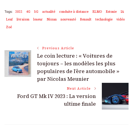
2022
4G
5G
actualité
conduite à distance
ELMO
Estonie
IA
Tags:
Leaf
livraison
loueur
Nissan
nouveauté
Renault
technologie
vidéo
Zoé
Post
Previous Article
Le coin lecture : « Voitures de
Navigation
toujours – les modèles les plus
populaires de l’ère automobile »
par Nicolas Meunier
Next Article
Ford GT Mk IV 2023 : La version
ultime finale