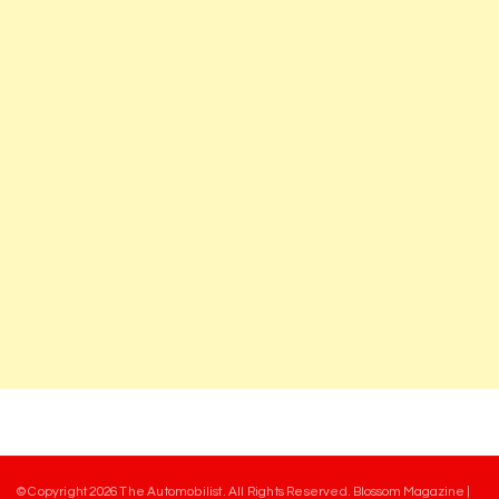
© Copyright 2026
The Automobilist
. All Rights Reserved.
Blossom Magazine |