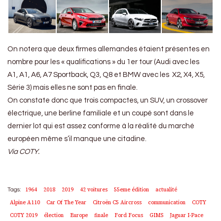
On notera que deux firmes allemandes étaient présentes en
nombre pour les « qualifications » du 1er tour (Audi avec les
A1, A1, A6, A7 Sportback, Q3, Q8 et BMW avec les X2, X4, X5,
Série 3) mais elles ne sont pas en finale.
On constate donc que trois compactes, un SUV, un crossover
électrique, une berline familiale et un coupé sont dans le
dernier lot qui est assez conforme à la réalité du marché
européen même s’il manque une citadine.
Via COTY.
1964
2018
2019
42 voitures
55eme édition
actualité
Tags:
Alpine A110
Car Of The Year
Citroën C5 Aircross
communication
COTY
COTY 2019
élection
Europe
finale
Ford Focus
GIMS
Jaguar I-Pace