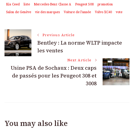
Kia Ceed
liste
Mercedes-Benz Classe A
Peugeot 508
promotion
Salon de Genève
vie des marques
Voiture de l'année
Volvo XC40
vote
Post
Previous Article
Bentley : La norme WLTP impacte
Navigation
les ventes
Next Article
Usine PSA de Sochaux : Deux caps
de passés pour les Peugeot 308 et
3008
You may also like