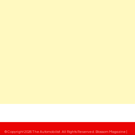
© Copyright 2026
The Automobilist
. All Rights Reserved.
Blossom Magazine |