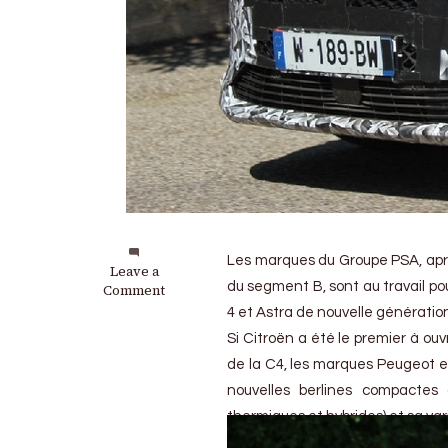
Les marques du Groupe PSA, après
on
Leave a
du segment B, sont au travail po
DS
Comment
Automobiles
4 et Astra de nouvelle génératio
:
Si Citroën a été le premier à ouv
La
future
de la C4, les marques Peugeot et 
DS
nouvelles berlines compactes
4
thermiques et hybrides) et sa var
est
sur