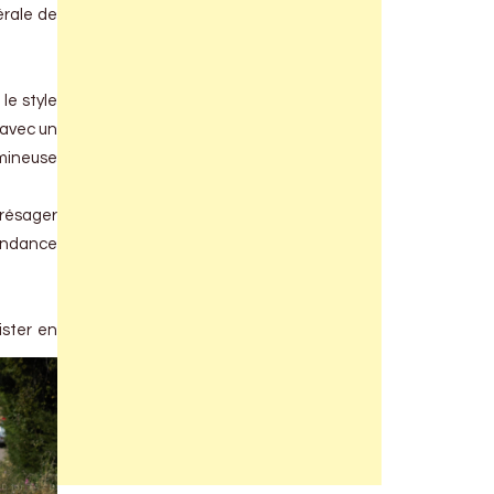
érale de
le style
 avec un
umineuse
 présager
tendance
ister en