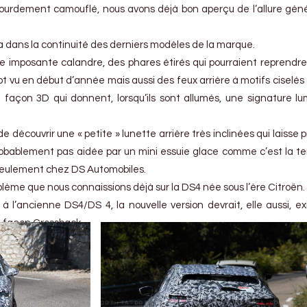
 lourdement camouflé, nous avons déjà bon aperçu de l’allure gén
ra dans la continuité des derniers modèles de la marque.
 imposante calandre, des phares étirés qui pourraient reprendre 
 vu en début d’année mais aussi des feux arrière à motifs ciselés
 façon 3D qui donnent, lorsqu’ils sont allumés, une signature l
e découvrir une « petite » lunette arrière très inclinées qui laisse
t probablement pas aidée par un mini essuie glace comme c’est la 
seulement chez DS Automobiles.
blème que nous connaissions déjà sur la DS4 née sous l’ère Citroën.
 l’ancienne DS4/DS 4, la nouvelle version devrait, elle aussi, ex
e façon Crossback.