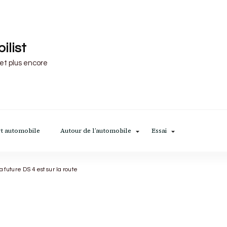
ilist
 et plus encore
t automobile
Autour de l’automobile
Essai
 future DS 4 est sur la route