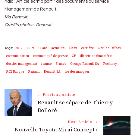
ndla : Article écrit à partir des documents du service
Management de Renault.
Via Renault.
Crédits photos : Renault.
2012
2019
52 ans
actualité
Alcan
carrière
Clotilde Delbos
Tags:
communication
communiqué de presse
CP
directrice financière
dossier management
femme
France
Groupe Renault SA
Pechiney
RCI Banque
Renault
Renault SA
vie des marques
Post
Previous Article
Renault se sépare de Thierry
Navigation
Bolloré
Next Article
Nouvelle Toyota Mirai Concept :