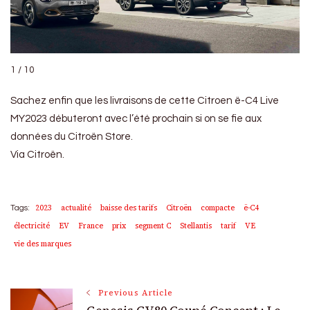
1 / 10
Sachez enfin que les livraisons de cette Citroen ë-C4 Live
MY2023 débuteront avec l’été prochain si on se fie aux
données du Citroën Store.
Via Citroën.
2023
actualité
baisse des tarifs
Citroën
compacte
ë-C4
Tags:
électricité
EV
France
prix
segment C
Stellantis
tarif
VE
vie des marques
Post
Previous Article