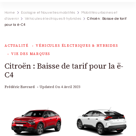
Home
Ecologie et Nouvelles mobilités
Mobilités urbaines et
d'avenir
Véhicules électriques & hybrides
Citroën : Baisse de tarif
pour la ë-C4
ACTUALITÉ
VÉHICULES ÉLECTRIQUES & HYBRIDES
VIE DES MARQUES
Citroën : Baisse de tarif pour la ë-
C4
Frédéric Euvrard
Updated On
4 Avril 2023