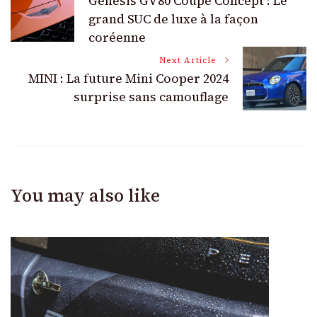
Genesis GV80 Coupé Concept : Le
Navigation
grand SUC de luxe à la façon
coréenne
Next Article
MINI : La future Mini Cooper 2024
surprise sans camouflage
You may also like