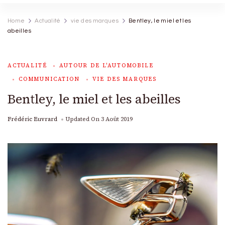
Home
Actualité
vie des marques
Bentley, le miel et les
abeilles
ACTUALITÉ
AUTOUR DE L'AUTOMOBILE
COMMUNICATION
VIE DES MARQUES
Bentley, le miel et les abeilles
Frédéric Euvrard
Updated On
3 Août 2019