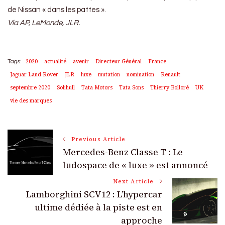
de Nissan « dans les pattes ».
Via AP, LeMonde, JLR.
2020
actualité
avenir
Directeur Général
France
Tags:
Jaguar Land Rover
JLR
luxe
mutation
nomination
Renault
septembre 2020
Solihull
Tata Motors
Tata Sons
Thierry Bolloré
UK
vie des marques
Post
Previous Article
Mercedes-Benz Classe T : Le
Navigation
ludospace de « luxe » est annoncé
Next Article
Lamborghini SCV12 : L’hypercar
ultime dédiée à la piste est en
approche