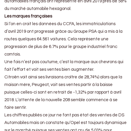
automobiles français ont représenté en avril 2019 près de 58%
du marché automobile hexagonal.
Les marques françaises
Si l’on en croit les données du CCFA, les immatriculations
d’avril 2019 ont progressé grâce au Groupe PSA qui a mis à la
routes quelques 64.561 voitures. Cela représente une
progression de plus de 6.7% pour le groupe industriel franc
comtois.
Une fois n’est pas coutume, c’est la marque aux chevrons qui
fait l’effort et voit ses ventes bien augmenter.
Citroën voit ainsi ses livraisons croître de 28,74%) alors que la
maison mère, Peugeot, voit ses ventes partir à la baisse
puisque celles-ci sont en retrait de -1,32% par rapport à avril
2018. L’attente de la nouvelle 208 semble commence à se
faire sentir.
Les chiffres publiés ce jour ne font pas état des ventes de DS
Automobiles mais on constate qu’Opel est toujours dynamique
sur le marché puisque ses ventes ont cru de 5.03% pour