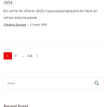
2024
En cette fin d’hiver 2025, nous vous proposons de faire un
retour dans le passé …
12 mars 2025
Frédéric Euvrard
Posts
1
2
…
111
Page
Page
Page
pagination
Search
for:
Recent Posts