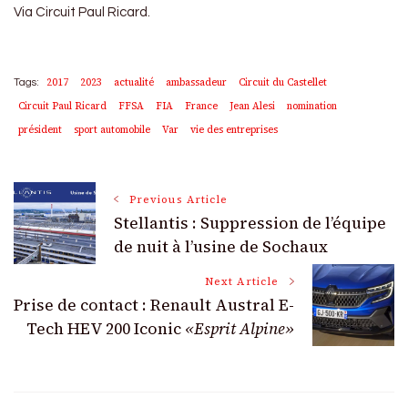
Via Circuit Paul Ricard.
2017
2023
actualité
ambassadeur
Circuit du Castellet
Tags:
Circuit Paul Ricard
FFSA
FIA
France
Jean Alesi
nomination
président
sport automobile
Var
vie des entreprises
Post
Previous Article
Stellantis : Suppression de l’équipe
Navigation
de nuit à l’usine de Sochaux
Next Article
Prise de contact : Renault Austral E-
Tech HEV 200 Iconic
«Esprit Alpine»