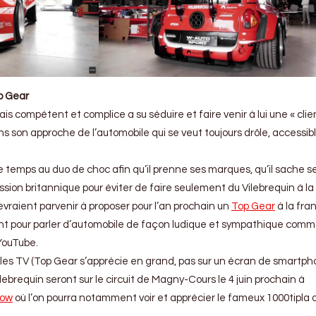
p Gear
is compétent et complice a su séduire et faire venir à lui une « clie
s son approche de l’automobile qui se veut toujours drôle, accessib
de temps au duo de choc afin qu’il prenne ses marques, qu’il sache se
ission britannique pour éviter de faire seulement du Vilebrequin à la
vraient parvenir à proposer pour l’an prochain un
Top Gear
à la fra
t pour parler d’automobile de façon ludique et sympathique comme 
 YouTube.
alles TV (Top Gear s’apprécie en grand, pas sur un écran de smartph
ilebrequin seront sur le circuit de Magny-Cours le 4 juin prochain à
how
où l’on pourra notamment voir et apprécier le fameux 1000tipla 