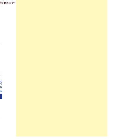
 passion
n