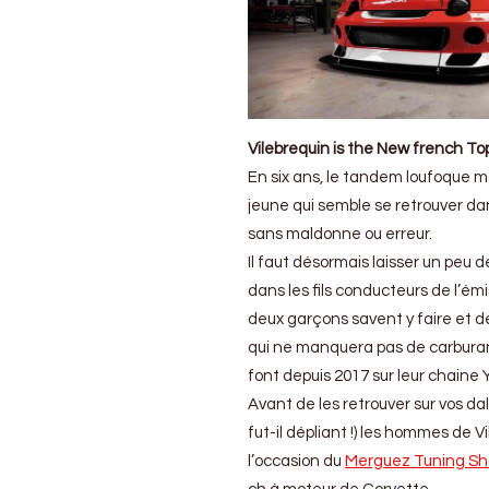
Vilebrequin is the New french To
En six ans, le tandem loufoque ma
jeune qui semble se retrouver dan
sans maldonne ou erreur.
Il faut désormais laisser un peu 
dans les fils conducteurs de l’ém
deux garçons savent y faire et de
qui ne manquera pas de carburan
font depuis 2017 sur leur chaine
Avant de les retrouver sur vos d
fut-il dépliant !) les hommes de V
l’occasion du
Merguez Tuning S