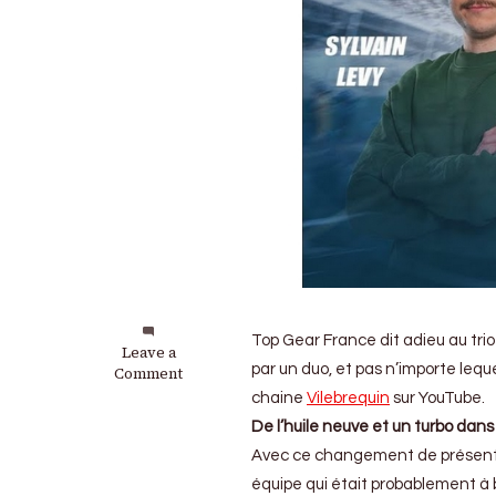
Top Gear France dit adieu au tri
on
Leave a
par un duo, et pas n’importe lequel
Top
Comment
Gear
chaine
Vilebrequin
sur YouTube.
:
De l’huile neuve et un turbo dan
Les
trublions
Avec ce changement de présentat
de
équipe qui était probablement à 