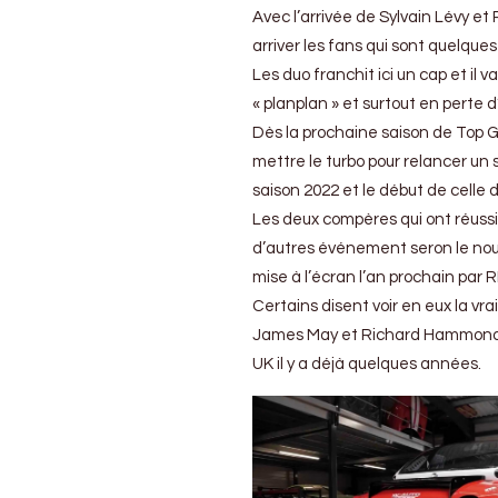
Vilebrequin
Avec l’arrivée de Sylvain Lévy et
prennent
les
arriver les fans qui sont quelques
commandes
Les duo franchit ici un cap et il
de
« planplan » et surtout en perte
l’émission
française
Dès la prochaine saison de Top Ge
mettre le turbo pour relancer un 
saison 2022 et le début de celle 
Les deux compères qui ont réuss
d’autres événement seron le nou
mise à l’écran l’an prochain par
Certains disent voir en eux la vr
James May et Richard Hammond qu
UK il y a déjà quelques années.