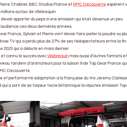
 Pierre Chabrier, BBC Studios France et
RMC Découverte
espèrent v
 millions autour de Vilebrequin.
 va devoir apporter du peps à une émission qui était devenue un peu
 d’audience ces deux dernières années.
ar France, Sylvain et Pierre vont devoir faire parler la poudre ou pl
show TV qui a perdu plus de 27% de ses téléspectateurs entre la fin
de 2023 qui a débuté en mars dernier.
i et connu le succès avec
Vilebrequin
mais aussi d’autres formats et
veau tandem d’animateurs pour la saison 9 de Top Gear France qui
 RMC Découverte.
aie et performante adaptation à la française du trio Jeremy Clarkso
i a sorti de sa torpeur toute britannique la réputée émission To