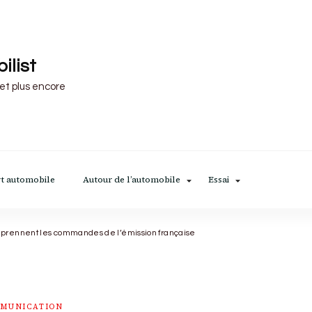
ilist
 et plus encore
t automobile
Autour de l’automobile
Essai
in prennent les commandes de l’émission française
MUNICATION