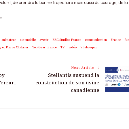
 volant, de prendre la bonne trajectoire mais aussi du courage, de la
e.
animateur
automobile
avenir
BBC Studios France
communication
France
fu
y et Pierre Chabrier
Top Gear France
TV
vidéo
Vilebrequin
Next Article
by
Stellantis suspend la
Ferrari
construction de son usine
canadienne