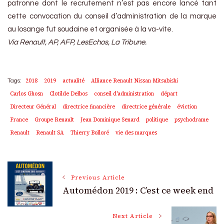
patronne dont le recrutement n’est pas encore lancé tant
cette convocation du conseil d’administration de la marque
au losange fut soudaine et organisée à la va-vite.
Via Renault, AP, AFP, LesEchos, La Tribune.
2018
2019
actualité
Alliance Renault Nissan Mitsubishi
Tags:
Carlos Ghosn
Clotilde Delbos
conseil d'administration
départ
Directeur Général
directrice financière
directrice générale
éviction
France
Groupe Renault
Jean Dominique Senard
politique
psychodrame
Renault
Renault SA
Thierry Bolloré
vie des marques
Post
Previous Article
Automédon 2019 : C’est ce week end
Navigation
Next Article