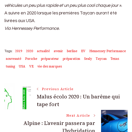
véhicules un peu plus rapide et un peu plus cool chaque jour ».
A suivre en 2020 lorsque les premières Taycan auront été
livrées aux USA.
Via Hennessey Performance.
2019
2020
actualité
avenir
berline
EV
Hennessey Performance
Tags:
nouveauté
Porsche
préparateur
préparation
Sealy
Taycan
Texas
tuning
USA
VE
vie des marques
Post
Previous Article
Malus écolo 2020 : Un barême qui
Navigation
tape fort
Next Article
Alpine : L’avenir passera par
l’hybridation