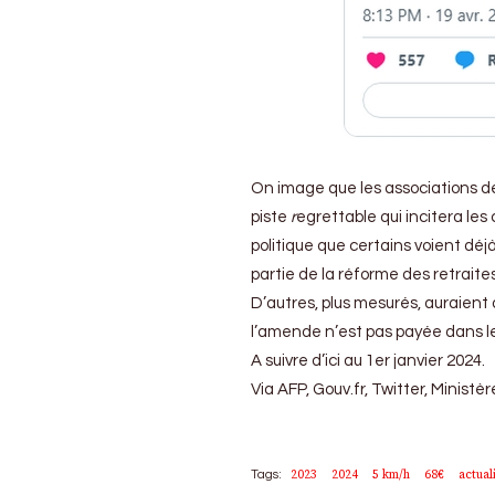
On image que les associations de
piste
r
egrettable qui incitera les
politique que certains voient dé
partie de la réforme des retraites
D’autres, plus mesurés, auraient 
l’amende n’est pas payée dans le d
A suivre d’ici au 1er janvier 2024.
Via AFP, Gouv.fr, Twitter, Ministère
2023
2024
5 km/h
68€
actual
Tags: