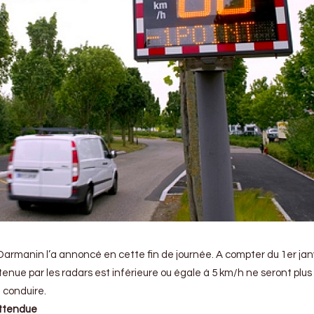
d Darmanin l’a annoncé en cette fin de journée. A compter du 1er jan
tenue par les radars est inférieure ou égale à 5 km/h ne seront plus 
e conduire.
attendue