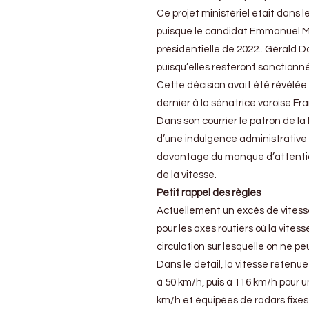
:
Excès
Ce projet ministériel était dans
de
puisque le candidat Emmanuel Mac
vitesse
présidentielle de 2022.. Gérald D
inférieur
à
puisqu’elles resteront sanction
5
Cette décision avait été révélée
km/h
dernier à la sénatrice varoise Fr
ne
rimera
Dans son courrier le patron de la
plus
d’une indulgence administrative
avec
retrait
davantage du manque d’attention 
de
de la vitesse.
point
Petit rappel des règles
Actuellement un excès de vitess
pour les axes routiers où la vite
circulation sur lesquelle on ne pe
Dans le détail, la vitesse retenu
à 50 km/h, puis à 116 km/h pour u
km/h et équipées de radars fixes 