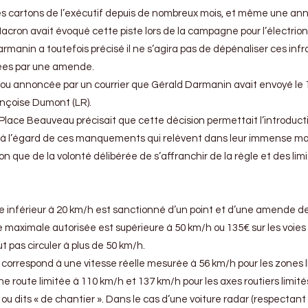
 les cartons de l’exécutif depuis de nombreux mois, et même une an
ron avait évoqué cette piste lors de la campagne pour l’électrion
armanin a toutefois précisé il ne s’agira pas de dépénaliser ces infr
nées par une amende.
 ou annoncée par un courrier que Gérald Darmanin avait envoyé le 1
ançoise Dumont (LR).
 Place Beauveau précisait que cette décision permettait l’introduct
 à l’égard de ces manquements qui relèvent dans leur immense ma
que de la volonté délibérée de s’affranchir de la règle et des limi
e inférieur à 20 km/h est sanctionné d’un point et d’une amende d
sse maximale autorisée est supérieure à 50 km/h ou 135€ sur les voies
ut pas circuler à plus de 50 km/h.
e correspond à une vitesse réelle mesurée à 56 km/h pour les zones 
ne route limitée à 110 km/h et 137 km/h pour les axes routiers limité
ou dits « de chantier ». Dans le cas d’une voiture radar (respectant