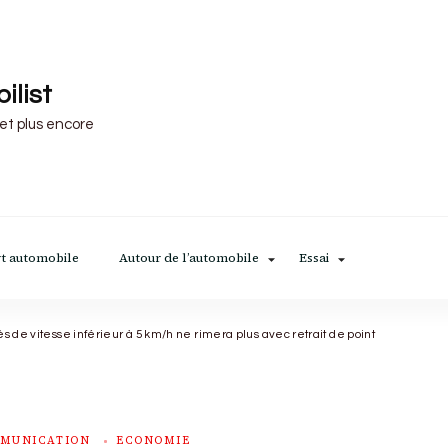
ilist
 et plus encore
t automobile
Autour de l’automobile
Essai
s de vitesse inférieur à 5 km/h ne rimera plus avec retrait de point
MUNICATION
ECONOMIE