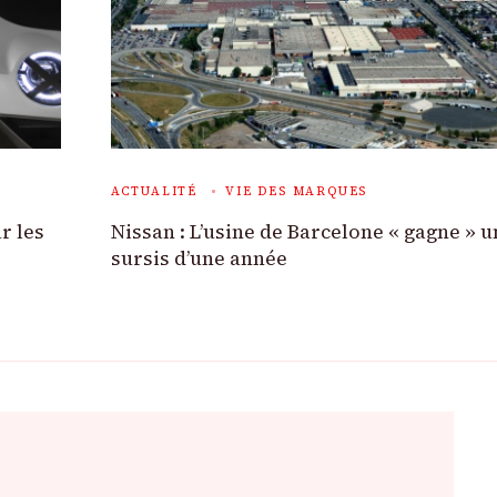
ACTUALITÉ
VIE DES MARQUES
r les
Nissan : L’usine de Barcelone « gagne » u
sursis d’une année