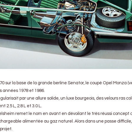
0 sur la base de la grande berline Senator, le coupé Opel Monza (v
es années 1978 et 1986.
ularisait par une allure solide, un luxe bourgeois, des velours ras co
 2.5 L, 2.8 L et 3.0 L.
elsheim remet le nom en avant en dévoilant le très réussi concept 
hargeable alimentée au gaz naturel. Alors dans une passe difficile,
projet.