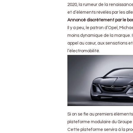
(en
2020, la rumeur de la renaissanc
version
et d’éléments révélés par les al
« verte »)
Annoncé discrètement par le bos
?
Il y a peu, le patron d’Opel, Micha
moins dynamique de la marque. Il 
appel au cœur, aux sensations et 
l’électromobilité.
Si on se fie au premiers éléments
plateforme modulaire du Groupe 
Cette plateforme servira à la pro