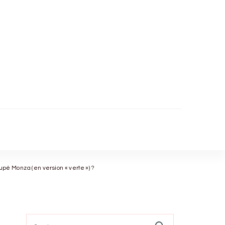
oupé Monza (en version « verte ») ?
Search