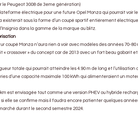
sur le Peugeot 3008 de 3eme génération)
plateforme électrique pour une future Opel Monza qui pourrait voir le
 existerait sous la forme d’un coupé sportif entièrement électrique
l’Insignia dans la gamme de la marque au blitz.
risation
ur coupé Monza n’aura rien à voir avec modèles des années 70-80 m
rit « crossover » du concept car de 2013 avec un fort beau gabarit e
ur totale qui pourrait atteindre les 4.90 m de long et l’utilisation 
ies d’une capacité maximale 100 kWh qui alimenteraient un moteu
 km est envisagée tout comme une version PHEV ou hybride rechar
 si elle se confirme mais il faudra encore patienter quelques année
e marché durant le second semestre 2024.