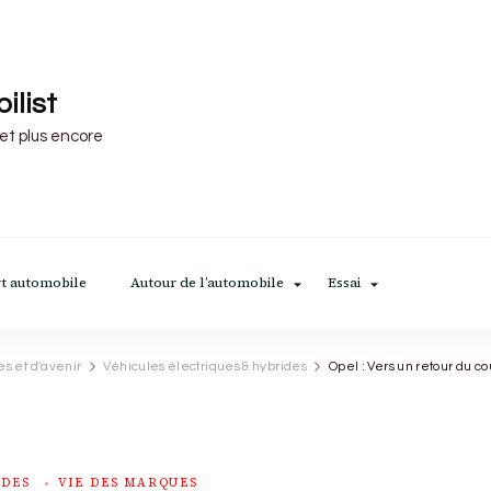
ilist
 et plus encore
t automobile
Autour de l’automobile
Essai
es et d'avenir
Véhicules électriques & hybrides
Opel : Vers un retour du c
IDES
VIE DES MARQUES