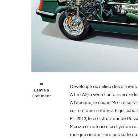
Développé au milieu des années 7
on
Leave a
A1 et A2) a vécu huit ans entre l
Opel
Comment
:
A l’époque, le coupé Monza se sing
Vers
surtout des moteurs L6 qui cubaient
un
retour
En 2013, le constructeur de Rüss
du
Monza à motorisation hybride rec
coupé
marque ne donnera pas suite au 
Monza