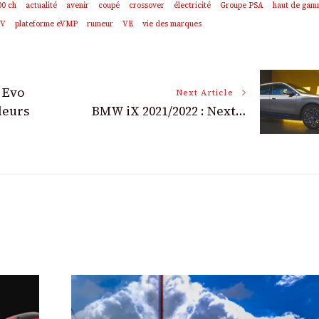
00 ch
actualité
avenir
coupé
crossover
électricité
Groupe PSA
haut de ga
EV
plateforme eVMP
rumeur
VE
vie des marques
 Evo
Next Article
leurs
BMW iX 2021/2022 : Next…