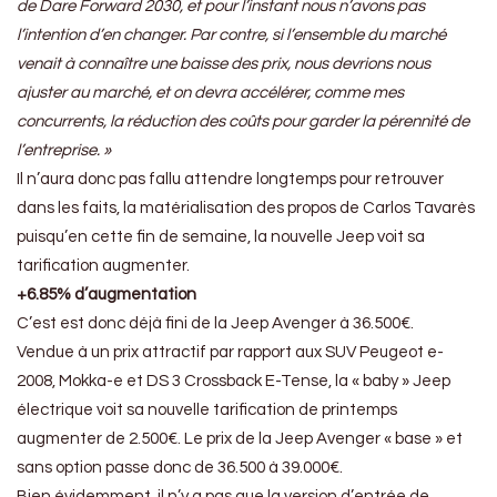
de Dare Forward 2030, et pour l’instant nous n’avons pas
l’intention d’en changer. Par contre, si l’ensemble du marché
venait à connaître une baisse des prix, nous devrions nous
ajuster au marché, et on devra accélérer, comme mes
concurrents, la réduction des coûts pour garder la pérennité de
l’entreprise. »
Il n’aura donc pas fallu attendre longtemps pour retrouver
dans les faits, la matérialisation des propos de Carlos Tavarès
puisqu’en cette fin de semaine, la nouvelle Jeep voit sa
tarification augmenter.
+6.85% d’augmentation
C’est est donc déjà fini de la Jeep Avenger à 36.500€.
Vendue à un prix attractif par rapport aux SUV Peugeot e-
2008, Mokka-e et DS 3 Crossback E-Tense, la « baby » Jeep
électrique voit sa nouvelle tarification de printemps
augmenter de 2.500€. Le prix de la Jeep Avenger « base » et
sans option passe donc de 36.500 à 39.000€.
Bien évidemment, il n’y a pas que la version d’entrée de