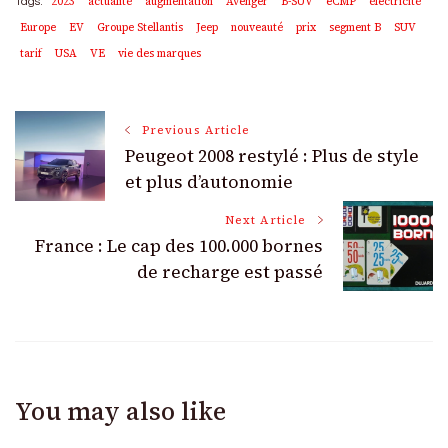
2023
actualité
augmentation
Avenger
B-SUV
eCMP
électricité
Tags:
Europe
EV
Groupe Stellantis
Jeep
nouveauté
prix
segment B
SUV
tarif
USA
VE
vie des marques
Post
Previous Article
Peugeot 2008 restylé : Plus de style
Navigation
et plus d’autonomie
Next Article
France : Le cap des 100.000 bornes
de recharge est passé
You may also like