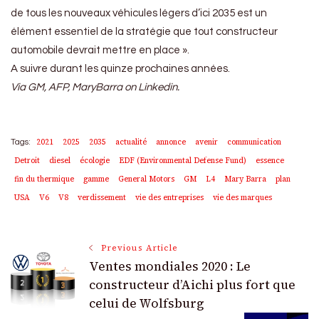
de tous les nouveaux véhicules légers d’ici 2035 est un
élément essentiel de la stratégie que tout constructeur
automobile devrait mettre en place ».
A suivre durant les quinze prochaines années.
Via GM, AFP, MaryBarra on Linkedin.
2021
2025
2035
actualité
annonce
avenir
communication
Tags:
Detroit
diesel
écologie
EDF (Environmental Defense Fund)
essence
fin du thermique
gamme
General Motors
GM
L4
Mary Barra
plan
USA
V6
V8
verdissement
vie des entreprises
vie des marques
Post
Previous Article
Ventes mondiales 2020 : Le
Navigation
constructeur d’Aichi plus fort que
celui de Wolfsburg