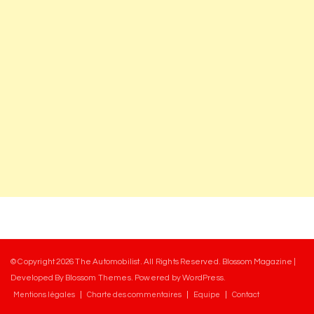
© Copyright 2026
The Automobilist
. All Rights Reserved.
Blossom Magazine |
Developed By
Blossom Themes
.
Powered by
WordPress
.
Mentions légales
Charte des commentaires
Equipe
Contact