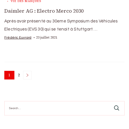
VIE DES MARQUES
Daimler AG : Electro Merco 2030
Après avoir présenté au 30eme Symposium des Véhicules
Electriques (EVS 30) qui se tenait à Stuttgart …
23 juillet 2021
Frédéric Euvrard
Posts
1
2
Page
Page
pagination
Search
for: