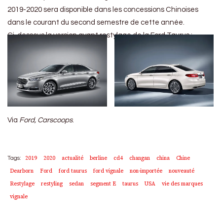
2019-2020 sera disponible dans les concessions Chinoises
dans le courant du second semestre de cette année.
Ci-dessous la version avant restylage de la Ford Taurus :
Via
Ford, Carscoops
.
2019
2020
actualité
berline
cd4
changan
china
Chine
Tags:
Dearborn
Ford
ford taurus
ford vignale
non-importée
nouveauté
Restylage
restyling
sedan
segment E
taurus
USA
vie des marques
vignale