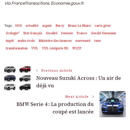
Via FranceTransactions, Economie.gouv.fr.
2020
actualité
argent
Bercy
Bruno Le Maire
carte grise
Tags:
écologie*
Etat français
fiscalité
foutaise
France
Gerald Darmanin
impôt
malus écolo
Ministère des finances
nouveauté
taxe
transformation
VUL
VUL catégorie N1
WLTP
Post
Previous Article
Nouveau Suzuki Across : Un air de
Navigation
déjà vu
Next Article
BMW Serie 4 : La production du
coupé est lancée