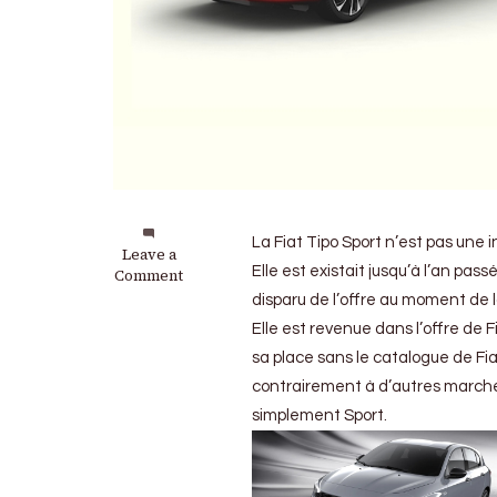
La Fiat Tipo Sport n’est pas une in
on
Leave a
Elle est existait jusqu’à l’an passé
Fiat
Comment
:
disparu de l’offre au moment de l
La
Elle est revenue dans l’offre de 
Tipo
Sport
sa place sans le catalogue de Fi
arrive
contrairement à d’autres marchés,
en
simplement Sport.
France
sans
moteur
dynamique