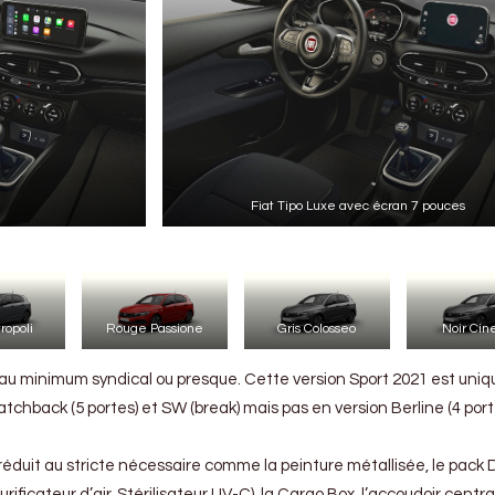
Fiat Tipo Luxe avec écran 7 pouces
ropoli
Rouge Passione
Gris Colosseo
Noir Ci
 au minimum syndical ou presque. Cette version Sport 2021 est un
tchback (5 portes) et SW (break) mais pas en version Berline (4 por
 réduit au stricte nécessaire comme la peinture métallisée, le pack
urificateur d’air, Stérilisateur UV-C), la Cargo Box, l’accoudoir centra