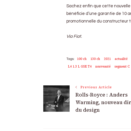
Sachez enfin que cette nouvelle ve
bénéficie d’une garantie de 10 a
promotionnelle du constructeur tu
Via Fiat.
100 ch
130 ch
2021
actualité
Tags:
L4 1.3 L GSE T4
nouveauté
segment C
Post
Previous Article
Rolls-Royce : Anders
Navigation
Warming, nouveau dir
du design