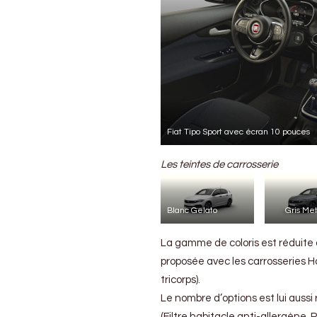
Fiat Tipo Sport avec écran 10 pouces
Les teintes de carrosserie
Blanc Gelato
Gris Met
La gamme de coloris est réduite
proposée avec les carrosseries Ha
tricorps).
Le nombre d’options est lui aussi
(Filtre habitacle anti-allergène, P