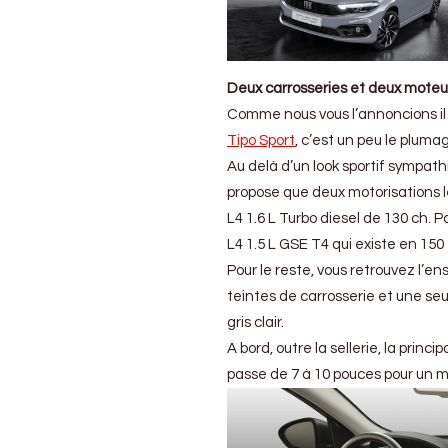
mais
avec
des
tarifs
Deux carrosseries et deux moteur
Comme nous vous l’annoncions il
Tipo Sport
, c’est un peu le plum
Au delà d’un look sportif sympathi
propose que deux motorisations l
L4 1.6 L Turbo diesel de 130 ch.
L4 1.5 L GSE T4 qui existe en 1
Pour le reste, vous retrouvez l’e
teintes de carrosserie et une seu
gris clair.
A bord, outre la sellerie, la prin
passe de 7 à 10 pouces pour un me