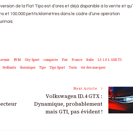
rsion de la Fiat Tipo est d’ores et déjà disponible à la vente et qu’
ns et 100.000 petits kilomètres dans le cadre d’une opération
rinois.
avenir
BVM
City Sport
compacte
Fiat
France
Italie
L3 1.0 L GSE T3
Stellantis
thermique
Tipo
Tipo Sport
Turin
vie des marques
Next Article
Volkswagen ID.4 GTX :
ecteur
Dynamique, probablement
mais GTI, pas évident !