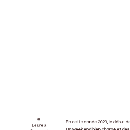
En cette année 2023, le début de 
on
Leave a
Un week end bien chargé et des 