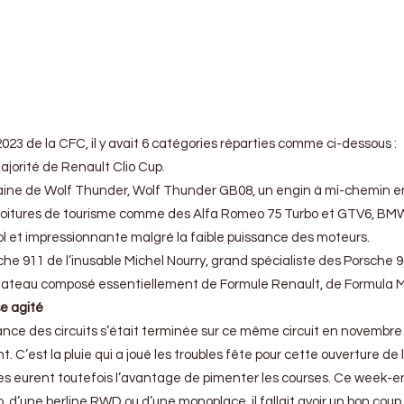
23 de la CFC, il y avait 6 catégories réparties comme ci-dessous :
jorité de Renault Clio Cup.
aine de Wolf Thunder, Wolf Thunder GB08, un engin à mi-chemin entr
itures de tourisme comme des Alfa Romeo 75 Turbo et GTV6, BMW M3 
ol et impressionnante malgré la faible puissance des moteurs.
e 911 de l’inusable Michel Nourry, grand spécialiste des Porsche 911 
ateau composé essentiellement de Formule Renault, de Formula Ma
e agité
ance des circuits s’était terminée sur ce même circuit en novembre
 C’est la pluie qui a joué les troubles fête pour cette ouverture de 
s eurent toutefois l’avantage de pimenter les courses. Ce week-end di
, d’une berline RWD ou d’une monoplace, il fallait avoir un bon coup