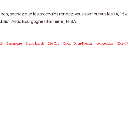
ignon, sachez que les prochains rendez-vous sont prévus les 14, 15 et
obilist, Asac Bourgogne (Bannière), FFSA.
W
Bourgogne
Bruno Liardi
Cilo Cup
Circuit Dijon-Prenois
compétition
Côte d'