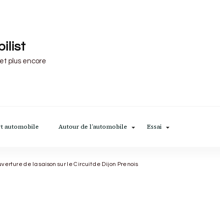
ilist
 et plus encore
t automobile
Autour de l’automobile
Essai
erture de la saison sur le Circuit de Dijon Prenois