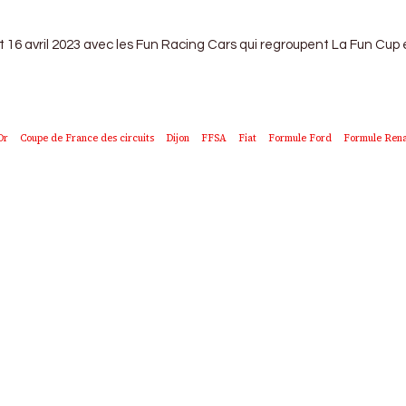
 16 avril 2023 avec les Fun Racing Cars qui regroupent La Fun Cup et 
Or
Coupe de France des circuits
Dijon
FFSA
Fiat
Formule Ford
Formule Rena