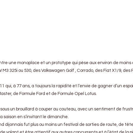
e une monoplace et un prototype qui pèse aux environ de moins de 3
325i ou 530, des Volkswagen Golf , Corrado, des Fiat X1/9, des Peu
qui, à 77 ans, a toujours la rapidité et l’envie de gagner d’un espoi
ster, de Formule Ford et de Formule Opel Lotus.
 sous un brouillard à couper au couteau, avec un sentiment de frust
la saison en s’invitant le dimanche.
jonnais fut plus ou moins un festival de sorties de route, de tête à 
 de volant et être attentif aux autres concurrents et à l’état de la 