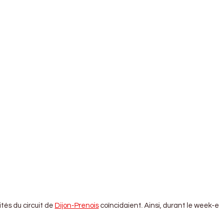
ités du circuit de
Dijon-Prenois
coïncidaient. Ainsi, durant le week-