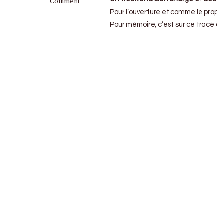
FFSA/Coupe
Comment
de
Pour l’ouverture et comme le pro
France
Pour mémoire, c’est sur ce tracé 
des
circuits
:
Ouverture
de
la
saison
sur
le
Circuit
de
Dijon
Prenois