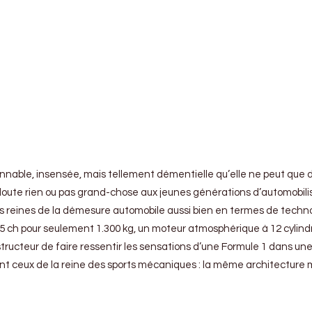
sonnable, insensée, mais tellement démentielle qu’elle ne peut qu
oute rien ou pas grand-chose aux jeunes générations d’automobilistes
les reines de la démesure automobile aussi bien en termes de techn
15 ch pour seulement 1.300 kg, un moteur atmosphérique à 12 cylind
nstructeur de faire ressentir les sensations d’une Formule 1 dans
ont ceux de la reine des sports mécaniques : la même architecture 