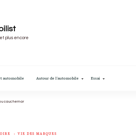
ilist
 et plus encore
t automobile
Autour de l’automobile
Essai
 ou cauchemar
OIRE
VIE DES MARQUES