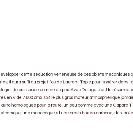
e développer cette séduction vénéneuse de ces objets mécaniques q
, il aura suffi du projet fou de Laurent Tapie pour l’insérer dans t
ologie, de puissance comme de prix. Avec Delage c’est la résurrect
res en V de 7.600 cm3 soit le plus gros moteur atmosphérique jamais
 une auto homologuée pour la route, un peu comme avec une Caparo 
mécanique, une monocoque et une crash box en carbone, des jantes 