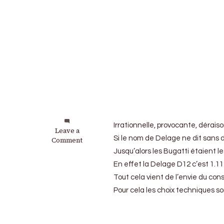
Irrationnelle, provocante, dérai
on
Leave a
Si le nom de Delage ne dit sans d
Delage
Comment
D12,
Jusqu’alors les Bugatti étaient 
rêve
En effet la Delage D12 c’est 1.1
ou
cauchemar
Tout cela vient de l’envie du co
Pour cela les choix techniques s