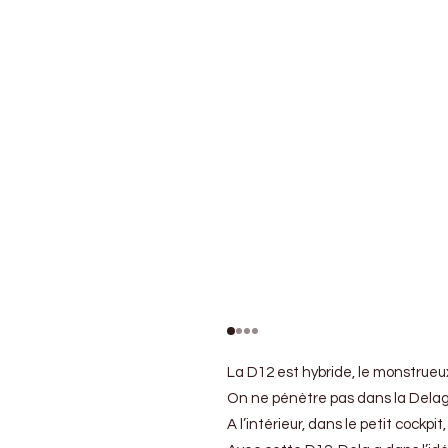
La D12 est hybride, le monstrueux
On ne pénètre pas dans la Delage
A l’intérieur, dans le petit cockp