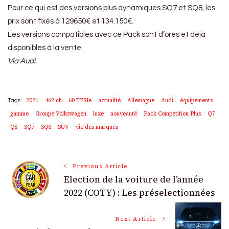
Pour ce qui est des versions plus dynamiques SQ7 et SQ8, les
prix sont fixés à 129650€ et 134.150€.
Les versions compatibles avec ce Pack sont d’ores et déjà
disponibles à la vente.
Via Audi.
2021
462 ch
60 TFSIe
actualité
Allemagne
Audi
équipements
Tags:
gamme
Groupe Volkswagen
luxe
nouveauté
Pack Competition Plus
Q7
Q8
SQ7
SQ8
SUV
vie des marques
Post
Previous Article
Election de la voiture de l’année
Navigation
2022 (COTY) : Les préselectionnées
Next Article