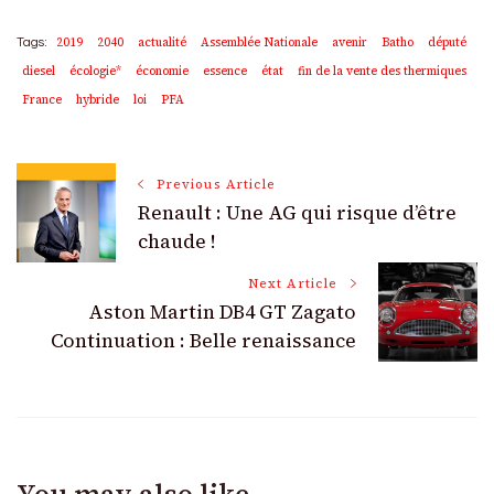
2019
2040
actualité
Assemblée Nationale
avenir
Batho
député
Tags:
diesel
écologie*
économie
essence
état
fin de la vente des thermiques
France
hybride
loi
PFA
Post
Previous Article
Renault : Une AG qui risque d’être
Navigation
chaude !
Next Article
Aston Martin DB4 GT Zagato
Continuation : Belle renaissance
You may also like