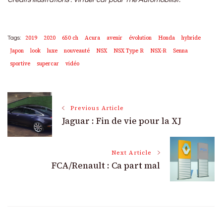
2019
2020
650 ch
Acura
avenir
évolution
Honda
hybride
Tags:
Japon
look
luxe
nouveauté
NSX
NSX Type R
NSX-R
Senna
sportive
supercar
vidéo
Post
Previous Article
Jaguar : Fin de vie pour la XJ
Navigation
Next Article
FCA/Renault : Ca part mal