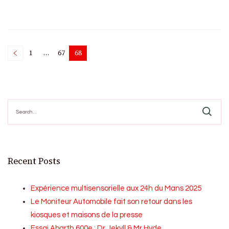
Posts
1
…
67
68
Page
Page
Page
pagination
Search
for:
Recent Posts
Expérience multisensorielle aux 24h du Mans 2025
Le Moniteur Automobile fait son retour dans les
kiosques et maisons de la presse
Essai Abarth 600e : Dr Jekyll & Mr Hyde