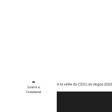
A la veille du CES Las Vegas 2023,
on
Leave a
Volkswagen
Comment
:
Première
apparition
de