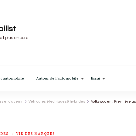
ilist
 et plus encore
t automobile
Autour de l’automobile
Essai
es et d'avenir
Véhicules électriques & hybrides
Volkswagen : Première app
IDES
VIE DES MARQUES