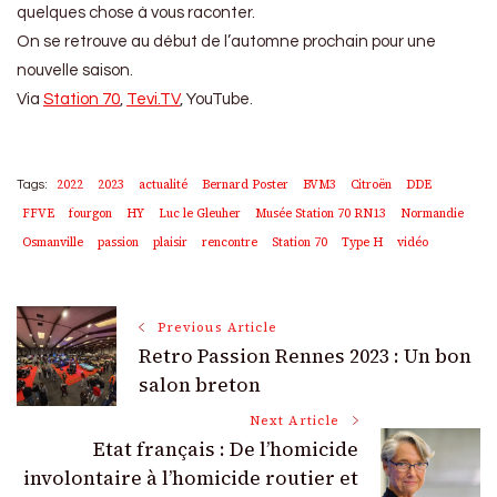
quelques chose à vous raconter.
On se retrouve au début de l’automne prochain pour une
nouvelle saison.
Via
Station 70
,
Tevi.TV
, YouTube.
2022
2023
actualité
Bernard Poster
BVM3
Citroën
DDE
Tags:
FFVE
fourgon
HY
Luc le Gleuher
Musée Station 70 RN13
Normandie
Osmanville
passion
plaisir
rencontre
Station 70
Type H
vidéo
Post
Previous Article
Retro Passion Rennes 2023 : Un bon
Navigation
salon breton
Next Article
Etat français : De l’homicide
involontaire à l’homicide routier et