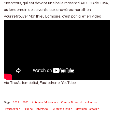
Motorcars, qui est devant une belle Maserati A6 GCS de 1954,
au lendemain de sa vente aux enchères marathon.
Pour retrouver Matthieu Lamoure, c’est par ici et en vidéo
Via TheAutomobilist, Fautodrone, YouTube.
2022
2023
Artcurial Motorcars
Claude Brissard
collection
Tags:
Fautodrone
France
interview
Le Mans Classic
Matthieu Lamoure