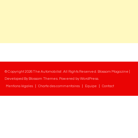
© Copyright 2026
The Automobilist
. All Rights Reserved.
Blossom Magazine |
Developed By
Blossom Themes
.
Powered by
WordPress
.
Mentions légales
Charte des commentaires
Equipe
Contact