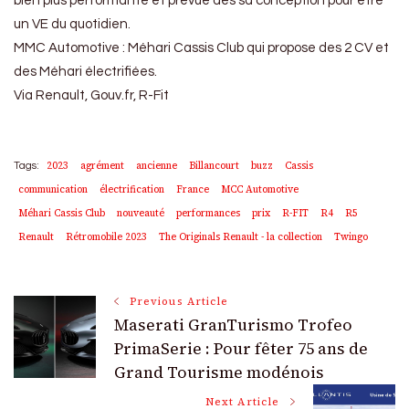
bien plus performante et prévue dès sa conception pour être
un VE du quotidien.
MMC Automotive : Méhari Cassis Club qui propose des 2 CV et
des Méhari électrifiées.
Via Renault, Gouv.fr, R-Fit
2023
agrément
ancienne
Billancourt
buzz
Cassis
Tags:
communication
électrification
France
MCC Automotive
Méhari Cassis Club
nouveauté
performances
prix
R-FIT
R4
R5
Renault
Rétromobile 2023
The Originals Renault - la collection
Twingo
Post
Previous Article
Maserati GranTurismo Trofeo
Navigation
PrimaSerie : Pour fêter 75 ans de
Grand Tourisme modénois
Next Article