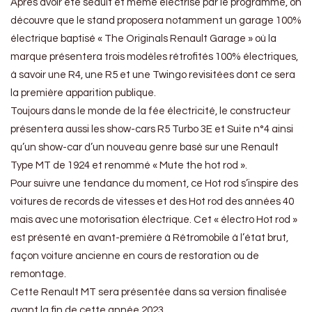
Après avoir été séduit et même électrisé par le programme, on
découvre que le stand proposera notamment un garage 100%
électrique baptisé « The Originals Renault Garage » où la
marque présentera trois modèles rétrofités 100% électriques,
à savoir une R4, une R5 et une Twingo revisitées dont ce sera
la première apparition publique.
Toujours dans le monde de la fée électricité, le constructeur
présentera aussi les show-cars R5 Turbo 3E et Suite n°4 ainsi
qu’un show-car d’un nouveau genre basé sur une Renault
Type MT de 1924 et renommé « Mute the hot rod ».
Pour suivre une tendance du moment, ce Hot rod s’inspire des
voitures de records de vitesses et des Hot rod des années 40
mais avec une motorisation électrique. Cet « électro Hot rod »
est présenté en avant-première à Rétromobile à l’état brut,
façon voiture ancienne en cours de restoration ou de
remontage.
Cette Renault MT sera présentée dans sa version finalisée
avant la fin de cette année 2023.