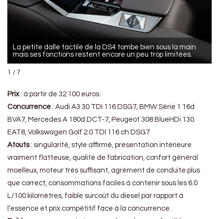
La petite dalle tactile de la DS4 tombe bien sous la main
…
mais ses fonctions restent encore un peu trop limitées.
1 / 7
Prix
: à partir de 32.100 euros.
Concurrence
: Audi A3 30 TDI 116 DSG7, BMW Série 1 16d
BVA7, Mercedes A 180d DCT-7, Peugeot 308 BlueHDi 130
EAT8, Volkswagen Golf 2.0 TDI 116 ch DSG7
Atouts
: singularité, style affirmé, présentation intérieure
vraiment flatteuse, qualité de fabrication, confort général
moelleux, moteur très suffisant, agrément de conduite plus
que correct, consommations faciles à contenir sous les 6.0
L/100 kilomètres, faible surcoût du diesel par rapport à
l’essence et prix compétitif face à la concurrence.