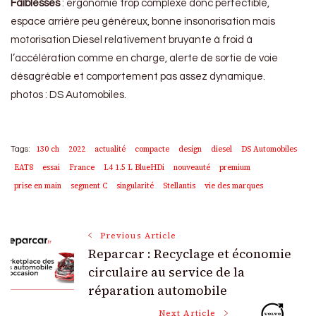
Faiblesses
: ergonomie trop complexe donc perfectible,
espace arrière peu généreux, bonne insonorisation mais
motorisation Diesel relativement bruyante à froid à
l’accélération comme en charge, alerte de sortie de voie
désagréable et comportement pas assez dynamique.
photos : DS Automobiles.
130 ch
2022
actualité
compacte
design
diesel
DS Automobiles
Tags:
EAT8
essai
France
L4 1.5 L BlueHDi
nouveauté
premium
prise en main
segment C
singularité
Stellantis
vie des marques
Post
Previous Article
Reparcar : Recyclage et économie
Navigation
circulaire au service de la
réparation automobile
Next Article